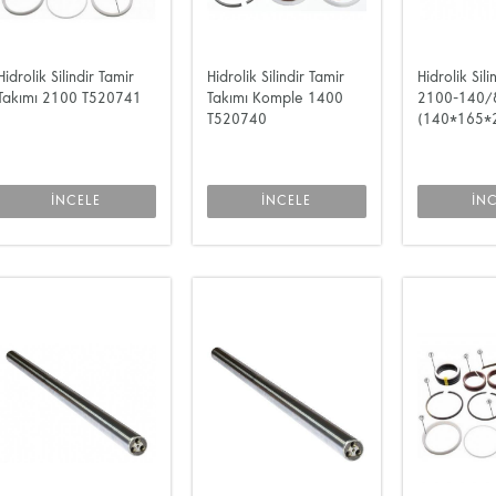
Hidrolik Silindir Tamir
Hidrolik Silindir Tamir
Hidrolik Sili
Takımı 2100 T520741
Takımı Komple 1400
2100-140/
T520740
(140*165*
İNCELE
İNCELE
İN