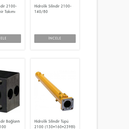
indir 2100-
Hidrolik Silindir 2100-
ir Takımı
140/80
CELE
İNCELE
ndir Bağlantı
Hidrolik Silindir Tüpü
100
2100 (130*160*2398l)