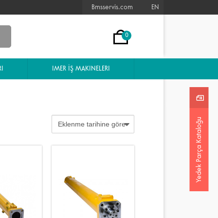
Bmsservis.com
EN
0
I
IMER İŞ MAKINELERI
Yedek Parça Kataloğu