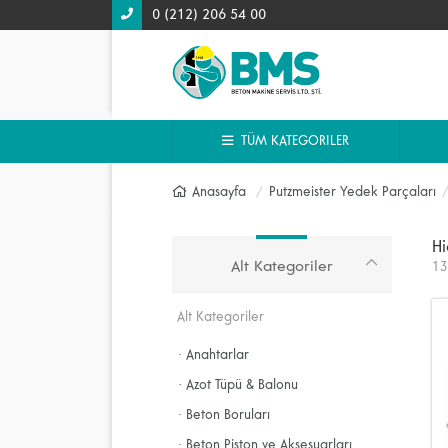
0 (212) 206 54 00
TÜM KATEGORILER
Anasayfa
Putzmeister Yedek Parçaları
Hi
Alt Kategoriler
13
Alt Kategoriler
· Anahtarlar
· Azot Tüpü & Balonu
· Beton Boruları
· Beton Piston ve Aksesuarları