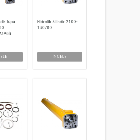
ndir Tüpü
Hidrolik Silindir 2100-
80
130/80
2398l)
CELE
İNCELE