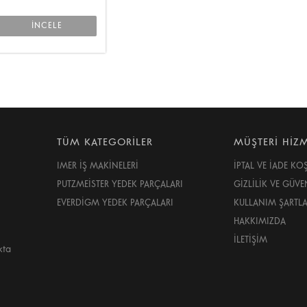
İNCELE
TÜM KATEGORİLER
MÜŞTERİ HİZM
IMER İŞ MAKİNELERİ
İPTAL VE İADE KO
PUTZMEİSTER YEDEK PARÇALARI
GİZLİLİK VE GÜVE
EVERDİGM YEDEK PARÇALARI
KULLANIM ŞARTLA
HAKKIMIZDA
İLETİŞİM
kta