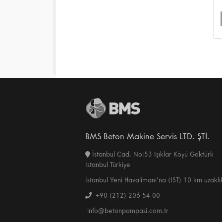
BMS Beton Makine Servis LTD. ŞTİ.
İstanbul Cad. No:53 Işıklar Köyü Göktürk
İstanbul Türkiye
İstanbul Yeni Havalimanı’na (IST) 10 km uzaklı
+90 (212) 206 54 00
info@betonpompasi.com.tr