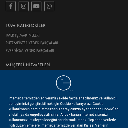
TÜM KATEGORİLER
IMER İŞ MAKİNELERİ
PUTZMEİSTER YEDEK PARÇALARI
EVERDİGM YEDEK PARÇALARI
MÜŞTERİ HİZMETLERİ
İPTAL VE İADE KOŞULLARI
GİZLİLİK VE GÜVENLİK
KULLANIM ŞARTLARI
HAKKIMIZDA
İnternet sitemizden en verimli şekilde faydalanabilmeniz ve kullanıcı
deneyiminizi geliştirebilmek için Cookie kullanıyoruz. Cookie
İLETİŞİM
kullanılmasını tercih etmezseniz tarayıcınızın ayarlarından Cookie’leri
silebilir ya da engelleyebilirsiniz. Ancak bunun internet sitemizi
kullanımınızı etkileyebileceğini hatırlatmak isteriz. Toplanan verilerle
© 2020 BMS Beton Makine Servis LTD. ŞTİ.
ilgili düzenlemelere internet sitemizde yer alan Kişisel Verilerin