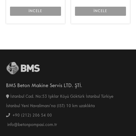
İNCELE
İNCELE
BMS Beton Makine Servis LTD. ŞTİ.
İstanbul Cad. No:53 Işıklar Köyü Göktürk İstanbul Türkiye
İstanbul Yeni Havalimanı’na (IST) 10 km uzaklıkta
+90 (212) 206 54 00
info@betonpompasi.com.tr