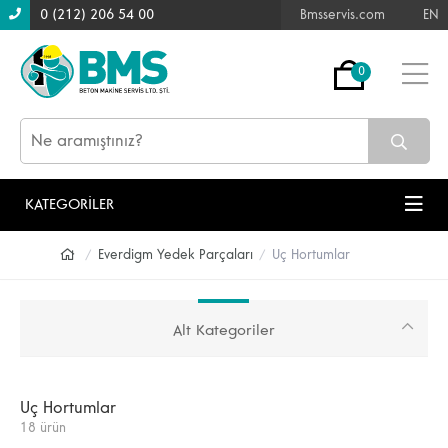
0 (212) 206 54 00
Bmsservis.com
EN
0
KATEGORİLER
Everdigm Yedek Parçaları
Uç Hortumlar
Alt Kategoriler
Uç Hortumlar
18 ürün