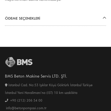
ÖDEME SEÇENEKLERİ
BMS Beton Makine Servis LTD. ŞTİ.
İstanbul Cad. No:53 Işıklar Köyü Göktürk İstanbul Türkiye
İstanbul Yeni Havalimanı’na (IST) 10 km uzaklıkta
+90 (212) 206 54 00
info@betonpompasi.com.tr