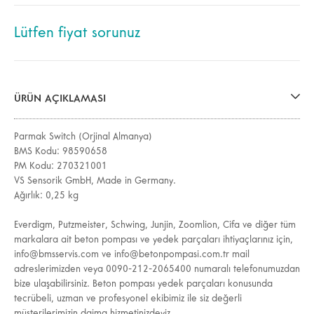
Lütfen fiyat sorunuz
ÜRÜN AÇIKLAMASI
Parmak Switch (Orjinal Almanya)
BMS Kodu: 98590658
PM Kodu: 270321001
VS Sensorik GmbH, Made in Germany.
Ağırlık: 0,25 kg
Everdigm, Putzmeister, Schwing, Junjin, Zoomlion, Cifa ve diğer tüm
markalara ait beton pompası ve yedek parçaları ihtiyaçlarınız için,
info@bmsservis.com ve info@betonpompasi.com.tr mail
adreslerimizden veya 0090-212-2065400 numaralı telefonumuzdan
bize ulaşabilirsiniz. Beton pompası yedek parçaları konusunda
tecrübeli, uzman ve profesyonel ekibimiz ile siz değerli
müşterilerimizin daima hizmetinizdeyiz.