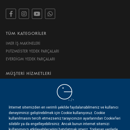
TÜM KATEGORİLER
IMER İŞ MAKİNELERİ
PUTZMEİSTER YEDEK PARÇALARI
EVERDİGM YEDEK PARÇALARI
MÜŞTERİ HİZMETLERİ
İPTAL VE İADE KOŞULLARI
GİZLİLİK VE GÜVENLİK
KULLANIM ŞARTLARI
HAKKIMIZDA
İnternet sitemizden en verimli şekilde faydalanabilmeniz ve kullanıcı
deneyiminizi geliştirebilmek için Cookie kullanıyoruz. Cookie
İLETİŞİM
kullanılmasını tercih etmezseniz tarayıcınızın ayarlarından Cookie’leri
silebilir ya da engelleyebilirsiniz. Ancak bunun internet sitemizi
kullanımınızı etkileyebileceğini hatırlatmak isteriz. Toplanan verilerle