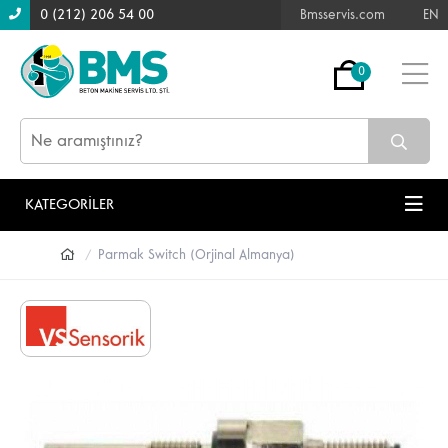
0 (212) 206 54 00
Bmsservis.com
EN
0
KATEGORİLER
Parmak Switch (Orjinal Almanya)